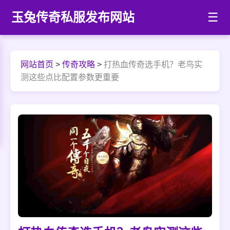
玉兔传奇私服发布网站
☰
网站首页
>
传奇攻略
>
打热血传奇选手机？老鸟实
测这些点比配置参数更重要