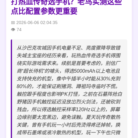
打热血传奇选手机？老鸟实测这些
点比配置参数更重要
2026-06-06 02:04:35
74
从沙巴克攻城因手机电量不足、亮度骤降导致错
失城主宝座的经历来看，玩热血传奇选手机得围
绕实际游戏需求来。续航是首要考虑的，别信厂
商“超长待机”的噱头，得选5000mAh以上电池且
支持快充的机型，像中午插半小时能从30%充到
80%的，才能保证刷猪洞、蹲祖玛寺庙时不慌。
触控跟手程度也影响PK打怪，之前在石墓阵抢白
野猪因手机触控延迟没放岀烈火剑法，还被砍到
残血，所以得选触控采样率120Hz以上的，屏幕
边缘别要太宽黑边，避免误触。夏天玩传奇散热
关键，曾有手机玩一小时后壳烫得疼还掉帧，换
成带石墨烯或液冷散热的机型，玩一下午也只微