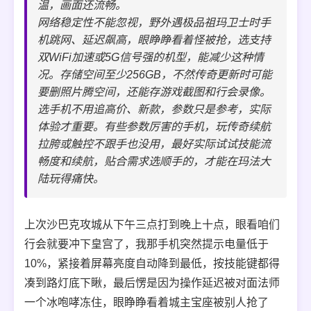
温，画面还流畅。
网络稳定性不能忽视，野外遇极品祖玛卫士时手
机跳网、延迟飙高，眼睁睁看着怪被抢，选支持
双WiFi加速或5G信号强的机型，能减少这种情
况。存储空间至少256GB，不然传奇更新时可能
要删照片腾空间，还能存游戏截图和行会录像。
选手机不用追高价、新款，参数只是参考，实际
体验才重要。有些参数厉害的手机，玩传奇续航
拉胯或触控不跟手也没用，最好实际试试技能流
畅度和续航，贴合需求选顺手的，才能在玛法大
陆玩得痛快。
上次沙巴克攻城从下午三点打到晚上十点，眼看咱们
行会就要冲下皇宫了，我那手机突然提示电量低于
10%，紧接着屏幕亮度自动降到最低，按技能键都得
凑到路灯底下瞅，最后愣是因为操作延迟被对面法师
一个冰咆哮冻住，眼睁睁看着城主宝座被别人抢了