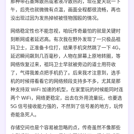
那种带石墨烯散热或者液冷散热的，现在夏天玩一下
午，后壳也就微微有点温，画面全程都很流畅，再也
没出现过因为发热掉帧被怪物围殴的情况。
网络稳定性也不能忽视，咱玩传奇最怕的就是关键时
刻断网或者延迟高。有次我在野外发现了一只极品祖
玛卫士，正准备卡位打，结果手机突然跳了一下 4G，
延迟瞬间飙到几百毫秒，人物在屏幕上原地转圈，等
网络恢复过来，祖玛卫士早就被旁边的道士用符收
了，气得我差点把手机扔了。后来我才注意到，选手
机的时候得看看它的网络频段支持多不多，尤其是那
种支持双 WiFi 加速的机型，在家里玩的时候能同时连
两个 WiFi，网络更稳定，出去在外用流量玩，也要选
5G 信号接收能力强的，不然到了信号差的地方，玩传
奇能急死人。
存储空间也是个容易被忽略的点，传奇虽然不像那些