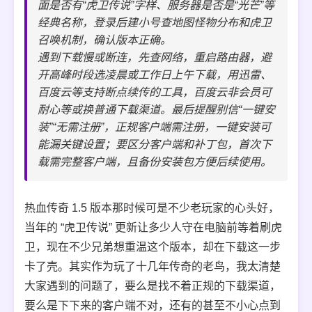
面是否有“虎卫传说”字样、服务器是否是“光芒”等
经典名称，登录后建小号查地图怪物分布和虎卫
召唤机制，确认版本正确。
遇到下载慢或断连，先查网络，重启路由器，避
开高峰时段选凌晨或工作日上午下载，用迅雷、
百度云等支持断点续传的工具，百度云非会员可
耐心等或换普通下载渠道。最后提醒别信“一键安
装”“无需注册”，正规客户端需注册，一键安装可
能漏关键设置；要区分客户端和补丁包，首次下
载需完整客户端，且备份安装包方便后续使用。
热血传奇 1.5 版本那时候可是不少老玩家的心头好，
当年的 “虎卫传说” 更新让多少人守在电脑前等着刷虎
卫，现在不少兄弟想重温这个版本，却在下载这一步
卡了壳。其实作为玩了十几年传奇的老鸟，我太清楚
大家遇到的问题了，要么是找不着正规的下载渠道，
要么是下下来的客户端不对，还有的甚至不小心点到