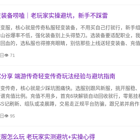
变装备唠嗑｜老玩家实操避坑，新手不踩雷
轻变服，核心就是传奇私服轻变装备，不用买自己打就行，新手
隶山谷爆率不低，强化装备别上头得垫刀。选装备要适配职业，
御回血的，选私服也得擦亮眼睛，别信那些上线送轻变装备、充
私下交易，不然容易被骗，玩着图个开心，攒套适配自己的轻变
6日
71
分享 端游传奇轻变传奇玩法经验与避坑指南
轻变传奇，核心就是少踩坑图痛快。选服别跟风新服，挑开服稳
谱充值比例。充值不用多，首充6块解锁自动回收就行，零氪挂
SS记刷新、组队或凌晨蹲，交易走正规平台防骗，跟兄弟并肩作
儿。
4日
95
服怎么玩 老玩家实测避坑+实操心得