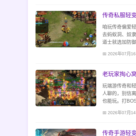
传奇私服轻
咱玩传奇偏爱
去蚂蚁洞、奴
道士就选加防
现的坑，也别
2026年07月1
就够了。
老玩家掏心窝
玩端游传奇和
人聊的，别信离
也能玩。打BO
才是传奇的味
2026年07月1
传奇手游轻变