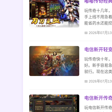
嘟嘟传奇经
玩传奇十几年
手上线不用急着
能省药水还能
盗，真正的这
2026年07月1
会兄弟组队打
电信新开轻
玩传奇快十年
好。新手容易
就行。现在这
成也得注意垫
2026年07月1
押镖、捡书页
就能玩得好。
电信新开传
玩电信新开传奇