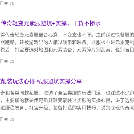
3日
70
：传奇轻变元素服避坑+实操，干货不掺水
觉得传奇轻变元素服最合心意，不变态也不肝。之前踩过快餐服
务器跑路，还被游戏里的人骗过硬币和装备。这服核心是元素克
更稳妥，打宝要选对地图和元素装备，元素碎片别乱卖，也别盲
开这些坑，跟兄弟一起刷怪打宝，图个开心就好。
3日
72
靓装玩法心得 私服避坑实操分享
传奇和各类同款私服，吃透了全品类服的玩法门道，也踩过不少
坑，主要聊的就是传奇新开轻变靓装这类服的实操心得，讲了选
有进服稳发育、打宝升级、装备打造的实用技巧，说到底玩传奇
稳服和兄弟开心打怪PK就够了。
3日
73