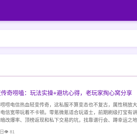
变传奇唠嗑：玩法实操+避坑心得，老玩家掏心窝分享
，唠唠电信热血轻变传奇，这私服不算变态也不复古，属性稍放
，电信宽带玩着不卡顿。零氪微氪适合玩道士，前期刷级打宝有
服暗改爆率、顶榜返现和私下交易的坑，找靠谱行会、蹲幸运之
执着氪金，图个开心，玩的就是当年的情怀。
6日
81