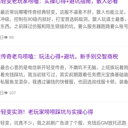
典轻变老玩家唠嗑：实操心得+避坑指南，散人必看
，最近常玩嘟嘟传奇经典轻变，这服不逼氪不肝，散人也能立足
冲级，控制在80级内就好，打宝首选蚂蚁洞，散人玩道士最香
挖东西。之前踩过仿服和陌生链接的坑，要么服务器跑路要么账
服服务器稳定，不搞夸张宣传，不用盲目氪金，玩法贴合经典，
3日
99
宝攻城，还是当年玩传奇的味道。
变传奇老鸟唠嗑：玩法心得+避坑，新手别交智商税
，最合心意的是电信新开轻变传奇，不磨叽不无脑，上班族玩着
急着充钱踩坑，我当初就亏过，其实前期跟着任务攒元宝换基础
类私服鱼龙混杂，我遇过骗钱的快餐服，也因选双线服卡顿，装
垃圾装备。选职业看个人，道士吃香，实操上主线后刷副本、抓
3日
107
晶石都有用，找个稳定无隐藏消费的长期服，不用多充钱，花点
奇轻变实测！老玩家唠唠踩坑与实操心得
轻变，坑真不少，我之前刷广告进了个服，充钱后GM放托还跑