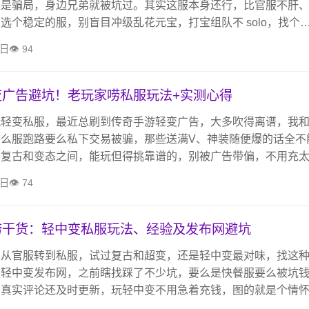
也是骗局，身边兄弟就被坑过。其实这服本身还行，比官服不肝
选个稳定的服，别盲目冲级乱花元宝，打宝组队不 solo，找个
放好别乱充钱，多留个心眼就能避开大部分坑，安安稳稳玩。
3日
94
变广告避坑！老玩家唠私服玩法+实测心得
玩轻变私服，最近总刷到传奇手游轻变广告，大多吹得离谱，我
要么服跑路要么私下交易被骗，那些送满V、神装随便爆的话全不
于复古和变态之间，能玩但得挑靠谱的，别被广告带偏，不用充
真正好的服靠玩家口碑，不用铺天盖地打广告。
3日
74
唠干货：轻中变私服玩法、经验及发布网避坑
，从官服转到私服，试过复古和超变，还是轻中变最对味，找这
服轻中变发布网，之前瞎找踩了不少坑，要么是快餐服要么被坑
有真实评论还及时更新，玩轻中变不用急着充钱，图的就是个情
费时间，避开那些套路，玩着开心就好。