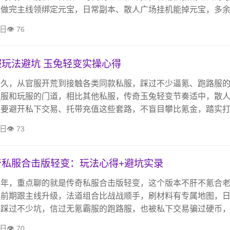
，做完主线领绑定元宝，日常副本、散人广场挂机能掉元宝，多
，慢慢攒，不贪快，坚持下来就能攒够，不用再为元宝发愁。
4日
76
玩法避坑 玉兔轻变实操心得
么久，从官服开荒到接触各类同款私服，踩过不少逼氪、跑路服
选服和玩服的门道，相比其他私服，传奇玉兔轻变节奏适中，散
只要避开私下交易、托带充值这些套路，不盲目攀比氪金，踏实
弟打团唠嗑，就能找回玩传奇的初心和乐趣。
4日
73
奇私服合击版轻变：玩法心得+避坑实录
五年，重点聊的就是传奇私服合击版轻变，这个版本不肝不氪合
上前期跟主线升级，法道组合比战战顺手，刷材料有专属地图，
。踩过不少坑，信过无氪霸服的跑路服，也被私下交易骗过硬币
、有口碑的，不用追霸服，图个情怀，别乱花元宝，避开坑就能
3日
70