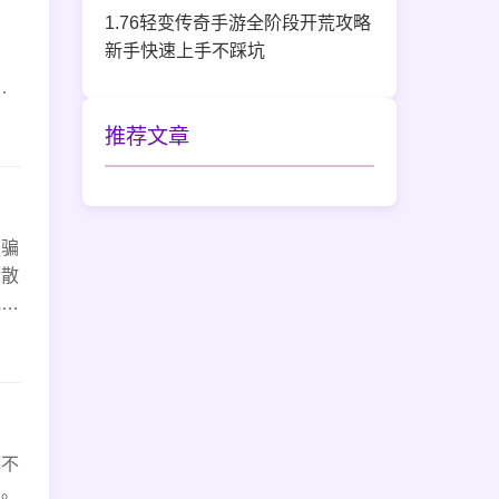
1.76轻变传奇手游全阶段开荒攻略
期
新手快速上手不踩坑
费
强
，图
推荐文章
被骗
合散
兄弟
掉不
号。