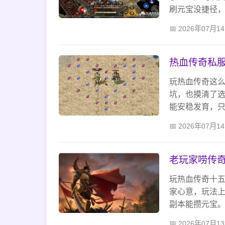
刷元宝没捷径
备回收也能换
2026年07月1
热血传奇私服
玩热血传奇这
坑，也摸清了
能安稳发育，
攒装备，和兄
2026年07月1
老玩家唠传
玩热血传奇十
家心意，玩法
副本能攒元宝
服得挑开服久
2026年07月1