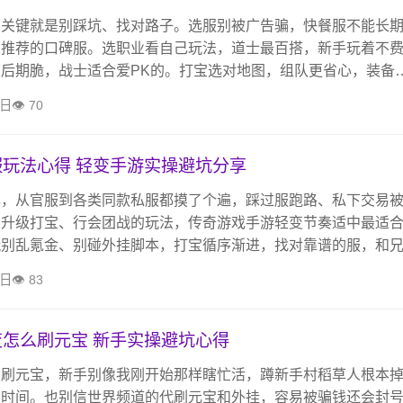
，关键就是别踩坑、找对路子。选服别被广告骗，快餐服不能长
家推荐的口碑服。选职业看自己玩法，道士最百搭，新手玩着不
后期脆，战士适合爱PK的。打宝选对地图，组队更省心，装备
易防骗子，挂机记得开自动回收，不用花太多钱，自己玩得舒服
4日
70
就够了。
玩法心得 轻变手游实操避坑分享
年，从官服到各类同款私服都摸了个遍，踩过服跑路、私下交易
了升级打宝、行会团战的玩法，传奇游戏手游轻变节奏适中最适
玩别乱氪金、别碰外挂脚本，打宝循序渐进，找对靠谱的服，和
乐趣。
4日
83
怎么刷元宝 新手实操避坑心得
变刷元宝，新手别像我刚开始那样瞎忙活，蹲新手村稻草人根本
费时间。也别信世界频道的代刷元宝和外挂，容易被骗钱还会封