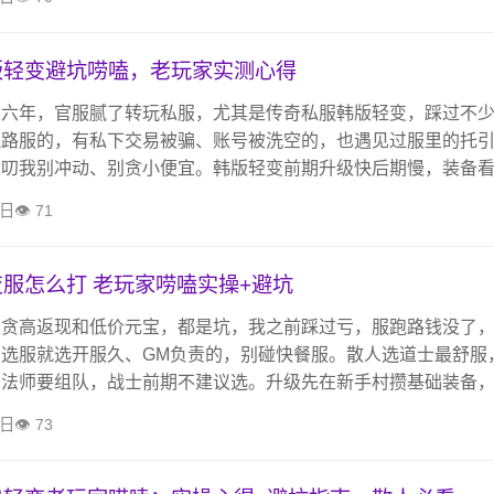
版轻变避坑唠嗑，老玩家实测心得
五六年，官服腻了转玩私服，尤其是传奇私服韩版轻变，踩过不
跑路服的，有私下交易被骗、账号被洗空的，也遇见过服里的托
念叨我别冲动、别贪小便宜。韩版轻变前期升级快后期慢，装备
，选服别选新开没名气的，尽量选人气稳的，不用乱充钱，慢慢
3日
71
就是图个开心，别让钱打了水漂还被我妈念叨。
服怎么打 老玩家唠嗑实操+避坑
别贪高返现和低价元宝，都是坑，我之前踩过亏，服跑路钱没了
选服就选开服久、GM负责的，别碰快餐服。散人选道士最舒服
，法师要组队，战士前期不建议选。升级先在新手村攒基础装备
OSS，元宝别乱花，做日常、加行会，不肝不氪慢慢玩就好。
3日
73