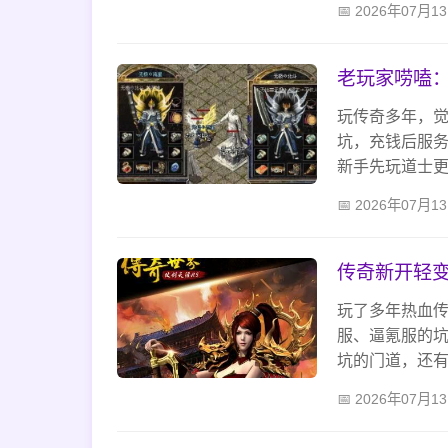
2026年07月1
老玩家唠嗑
玩传奇多年，
坑，充钱后服
新手先玩道士
高阶宝石，避
2026年07月1
传奇新开轻变
玩了多年热血
服、逼氪服的
坑的门道，还
图个情怀，找个
2026年07月1