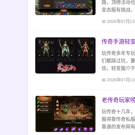
路，顶榜活动
变态服有挑战，
跃行会，心态
2026年07月1
传奇手游轻
玩传奇多年专
们都踩过坑，
信。轻变服介
也不用死肝，
2026年07月1
老传奇玩家
玩传奇十几年
服得靠传奇私
靠谱的发布网
自由，不用太