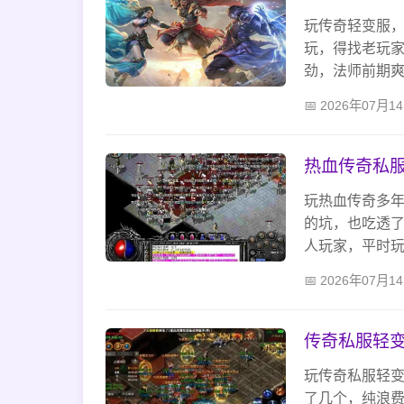
玩传奇轻变服
玩，得找老玩
劲，法师前期爽
化别上头，交
2026年07月1
个情怀和快乐
热血传奇私服
玩热血传奇多
的坑，也吃透
人玩家，平时
安稳玩才是真
2026年07月1
传奇私服轻变
玩传奇私服轻
了几个，纯浪