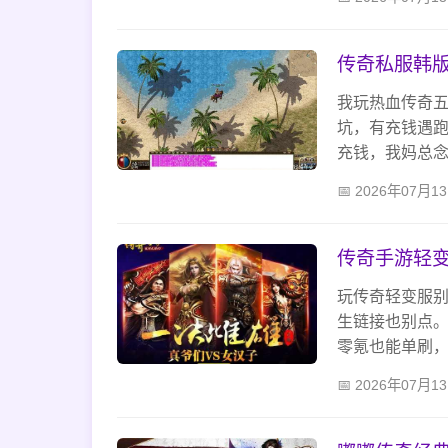
长久。
传奇私服韩
我玩热血传奇
坑，有充钱遇
充钱，我妈总
好看可能没用
2026年07月1
就好，说到底
传奇手游轻变
玩传奇轻变服
生链接也别点。
零氪也能单刷
期组队打高级B
2026年07月1