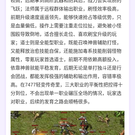
较高，后期拿到高阶武器和防具后，战力会实现质的
飞跃；法师属于远程群体输出职业，刷怪效率极高，
前期升级速度遥遥领先，能够快速抢占等级优势，只
是血量偏低，操作上需要注重走位拉扯，避免被小怪
围殴导致倒地，适合擅长走位、喜欢刷宝升级的玩
家；道士则是全能型职业，既能召唤神兽辅助打怪，
又能释放治愈技能自保，还能施加毒系技能削弱怪物
属性，零氪玩家首选道士，前期不用依赖高额投入，
依靠神兽就能平稳发育，后期无论是单打独斗还是行
会团战，都能发挥极强的辅助和输出作用，容错率极
高。在7477轻变传奇里，三大职业的平衡性把控得十
分到位，不会出现单一职业碾压全场的情况，玩家选
对职业，后续的发育之路会顺畅很多。