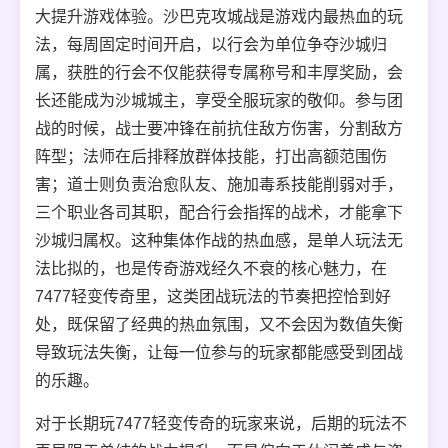
大提升游戏体验。沙巴克攻城战是游戏内最热血的玩
法，每周固定时间开启，以行会为单位争夺沙城归
属，获胜的行会不仅能获得专属称号和丰厚奖励，会
长还能成为沙城城主，享受全服玩家的敬仰。参与团
战的时候，战士要冲锋在前抗住敌方伤害，分割敌方
阵型；法师在后排释放群体技能，打出高额范围伤
害；道士则负责治愈队友、施加毒系技能削弱对手，
三个职业各司其职，配合行会指挥的战术，才能拿下
沙城归属权。这种集体作战的热血感，是单人玩法无
法比拟的，也是传奇游戏经久不衰的核心魅力，在
7477轻变传奇里，这类团战玩法的节奏把控恰到好
处，既保留了经典的热血氛围，又不会因为数值失衡
导致玩法失衡，让每一位参与的玩家都能感受到团战
的乐趣。
对于长期玩7477轻变传奇的玩家来说，后期的玩法不