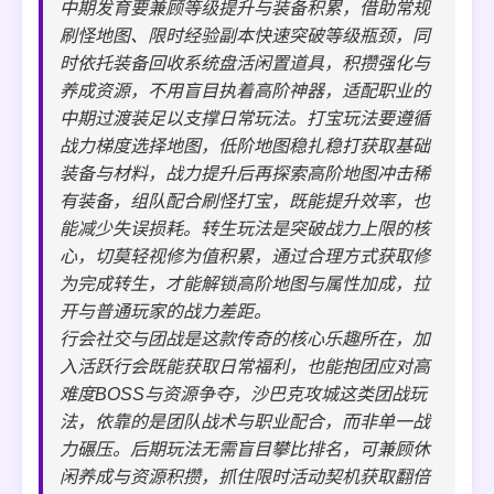
中期发育要兼顾等级提升与装备积累，借助常规
刷怪地图、限时经验副本快速突破等级瓶颈，同
时依托装备回收系统盘活闲置道具，积攒强化与
养成资源，不用盲目执着高阶神器，适配职业的
中期过渡装足以支撑日常玩法。打宝玩法要遵循
战力梯度选择地图，低阶地图稳扎稳打获取基础
装备与材料，战力提升后再探索高阶地图冲击稀
有装备，组队配合刷怪打宝，既能提升效率，也
能减少失误损耗。转生玩法是突破战力上限的核
心，切莫轻视修为值积累，通过合理方式获取修
为完成转生，才能解锁高阶地图与属性加成，拉
开与普通玩家的战力差距。
行会社交与团战是这款传奇的核心乐趣所在，加
入活跃行会既能获取日常福利，也能抱团应对高
难度BOSS与资源争夺，沙巴克攻城这类团战玩
法，依靠的是团队战术与职业配合，而非单一战
力碾压。后期玩法无需盲目攀比排名，可兼顾休
闲养成与资源积攒，抓住限时活动契机获取翻倍