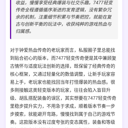
收益，慢慢享受经典爆装与社交乐趣。7477轻变
传奇全程遵循循序渐进的发育逻辑，没有繁杂冗
余的机制，注重细节积累与节奏把控，就能在复
古与创新平衡的玩法中，收获纯粹的游戏热血与
归属感。
对于钟爱热血传奇的老玩家而言，私服圈子里总能找
到贴合初心的版本，而7477轻变传奇便是其中兼顾复
古情怀与适度玩法创新的选择，既保留了经典传奇的
核心框架，又通过轻量化的数值调整，让新手玩家容
易上手，老玩家也能找回当年打怪爆装的热血感。很
多刚接触这类轻变版本的玩家，往往会陷入盲目升
级、胡乱搭配装备的误区，其实想要在7477轻变传奇
里稳步提升实力，不用急于求成，顺着版本节奏一步
步摸索，就能避开弯路，慢慢找到属于自己的游戏节
奏。这款版本没有过度夸张的变态属性，装备和等级