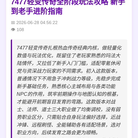
7477轻变传奇全阶段玩法攻略 新手
到老手进阶指南
2026-06-28 04:56:22
108
7477轻变传奇扎根热血传奇经典内核，做轻量化
数值与玩法优化，既留住了老玩家熟悉的玛法大
陆情怀，又拉低了新手入门门槛，适配零氪休闲
党与资深战力玩家的不同需求。初入这款版本，
普通情况下不用急于冲刺战力等级，先稳步完成
新手基础任务，熟悉核心主城布局与各类功能
NPC的作用，筑牢前期操作与地图认知的根基，
才能避开前期盲目发育的弯路。这款版本对战
士、法师、道士三大职业做了均衡调校，没有弱
势职业区分，只需贴合自身玩法偏好选择，近战
冲锋、远程刷怪、全能辅助各有适配场景，选对
职业方向，后续发育之路会更为顺畅。