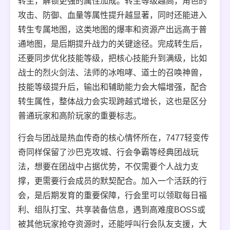
转生，解锁更强的属性加成。转生等级越高，角色的
攻击、防御、血量等属性提升越显著，同时还能进入
转生专属地图，这类地图的爆率和资源产出远高于普
通地图，是后期提升战力的关键途径。完成转生后，
还要同步优化技能等级，把核心技能升到满级，比如
战士的烈火剑法、法师的冰咆哮、道士的召唤神兽，
技能等级提升后，输出和辅助能力会大幅增强，配合
转生属性，整体战力会实现跨越式增长，这也是区分
普通玩家和高阶玩家的重要标志。
行会与团战是热血传奇的核心情怀所在，7477轻变传
奇同样保留了沙巴克攻城、行会争霸等经典团战玩
法，想要在团战中占据优势，不仅需要个人战力支
撑，更需要行会成员的默契配合。加入一个活跃的行
会，是后期发育的重要保障，行会里可以领取每日福
利、组队打宝、共享装备信息，遇到高难度BOSS或
被其他玩家抢夺资源时，还能呼叫行会队友支援，大