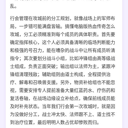
乱。
行会管理在攻城前的分工规划，就像战场上的军师布
局，一步错可能满盘皆输。搞懂电脑版热血传奇怎么
攻城，分工必须精准到每个成员的具体职责。首先要
确定指挥核心，这个人必须具备清晰的临场判断能力
和极强的号召力，能在嘈杂的战斗中让所有成员听清
指令；其次要划分战斗小组，比如冲锋组由高等级战
士组成，负责正面突破；输出组以法师为主，紧跟冲
锋组清理残敌；辅助组则由道士构成，全程提供治
疗、解毒和召唤兽支援。另外，物资补给组也不能忽
视，需要安排专人提前准备大量红蓝药水、疗伤药和
复活卷轴，在战场边缘设立补给点，确保前线成员能
及时补充状态。当年我们行会第一次攻城时，就是因
为没做好分工，战士冲太快、法师跟不上、道士找不
到治疗位置，最后明明人数占优却惨败而归。