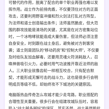
可替代的作用，脱离了配合的单个职业再强也难以发
挥作用。战士作为前排肉盾，不仅要顶住对方的正面
攻击，还要利用野蛮冲撞和烈火剑法打乱对方阵型，
为法师和道士创造输出条件；法师虽然脆皮，但大范
围的群攻技能是清场的关键，尤其是在对方密集站位
时，一个冰咆哮就能造成大量伤害，但法师必须注意
自身安全，时刻跟在战士身后，避免被对方刺客突
袭；道士则是团队的“移动药房”和“控制大师”，不仅要
及时给队友加血解毒，还要用灵魂火符消耗敌人，召
唤神兽吸引火力，必要时用气功波推开靠近法师的敌
人。三大职业就像齿轮一样相互咬合，只有配合默
契，才能形成无懈可击的战斗力，这也是很多行会明
明成员等级不低，却始终攻不下城池的关键原因。
电脑版热血传奇怎么攻城才能少走弯路，职业搭配的
合理性至关重要。很多行会在组建攻城队伍时，容易
陷入“战士越多越好”的误区，其实不然。战士虽然能抗