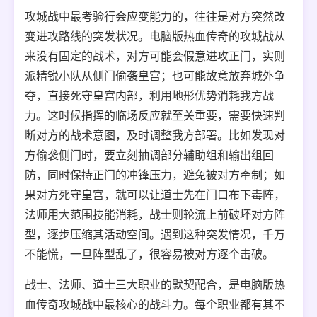
攻城战中最考验行会应变能力的，往往是对方突然改
变进攻路线的突发状况。电脑版热血传奇的攻城战从
来没有固定的战术，对方可能会假意进攻正门，实则
派精锐小队从侧门偷袭皇宫；也可能故意放弃城外争
夺，直接死守皇宫内部，利用地形优势消耗我方战
力。这时候指挥的临场反应就至关重要，需要快速判
断对方的战术意图，及时调整我方部署。比如发现对
方偷袭侧门时，要立刻抽调部分辅助组和输出组回
防，同时保持正门的冲锋压力，避免被对方牵制；如
果对方死守皇宫，就可以让道士先在门口布下毒阵，
法师用大范围技能消耗，战士则轮流上前破坏对方阵
型，逐步压缩其活动空间。遇到这种突发情况，千万
不能慌，一旦阵型乱了，很容易被对方逐个击破。
战士、法师、道士三大职业的默契配合，是电脑版热
血传奇攻城战中最核心的战斗力。每个职业都有其不