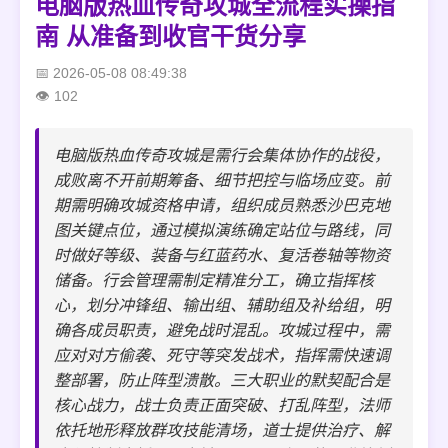
电脑版热血传奇攻城全流程实操指
南 从准备到收官干货分享
2026-05-08 08:49:38
102
电脑版热血传奇攻城是需行会集体协作的战役，
成败离不开前期筹备、细节把控与临场应变。前
期需明确攻城资格申请，组织成员熟悉沙巴克地
图关键点位，通过模拟演练确定站位与路线，同
时做好等级、装备与红蓝药水、复活卷轴等物资
储备。行会管理需制定精准分工，确立指挥核
心，划分冲锋组、输出组、辅助组及补给组，明
确各成员职责，避免战时混乱。攻城过程中，需
应对对方偷袭、死守等突发战术，指挥需快速调
整部署，防止阵型溃散。三大职业的默契配合是
核心战力，战士负责正面突破、打乱阵型，法师
依托地形释放群攻技能清场，道士提供治疗、解