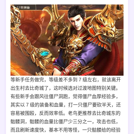
等新手任务做完，等级差不多到 7 级左右，就该离开
出生村去比奇城了，这时候选对过渡地图特别关键。
有些新手会跟风往僵尸洞跑，觉得僵尸血厚经验多，
其实以 7 级的装备和血量，打一只僵尸要砍半天，还
容易被围殴，反而效率低。老鸟更推荐去比奇城东的
骷髅洞，骷髅的血量比僵尸少三分之一，攻击也低，
而且刷新速度快，基本不用等怪，一只骷髅给的经验