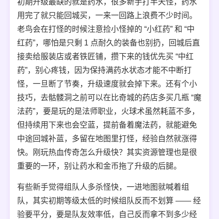
初期升级最缺的就是药水，很多新手打半天怪，药水
用完了就只能回城买，一来一回路上浪费不少时间。
老鸟会在打怪的时候注意捡小怪掉的 “小红药” 和 “中
红药”，哪怕是只剩 1 点耐久的装备也别扔，回城后直
接卖给服装店或者铁匠铺，攒下来的钱优先买 “中红
药”，别心疼钱，因为保持满药水状态才能不中断打
怪，一旦断了节奏，升级速度就会掉下来。还有个小
技巧，去骷髅洞之前可以在比奇城的药店多买几瓶 “魔
法药”，要是玩的是法师职业，火球术虽然耗蓝不多，
但持续用下来也会空蓝，提前备着魔法药，就能避免
中途回城补蓝，多留在地图里打怪，经验自然就涨得
快。刚玩热血传奇怎么升级快？其实资源管理也是很
重要的一环，别让药水和金币拖了升级的后腿。
有些新手觉得组队人多杀怪快，一进地图就喊着组
队，其实初期等级太低的时候组队反而不划算 —— 经
验要平分，要是队友效率低，自己反而拿不到多少经