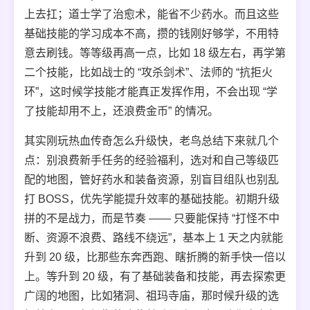
上去扛；道士学了治愈术，能省不少药水。而且这些
基础技能的学习成本不高，攒的钱刚好够学，不用特
意去刷钱。等等级再高一点，比如 18 级左右，再学第
二个技能，比如战士的 “攻杀剑术”、法师的 “抗拒火
环”，这时候学技能才能真正发挥作用，不会出现 “学
了技能却用不上，还浪费金币” 的情况。
其实刚玩热血传奇怎么升级快，老鸟总结下来就几个
点：别浪费新手任务的经验福利，选对和自己等级匹
配的地图，管好药水和装备资源，别盲目组队也别乱
打 BOSS，优先学能提升效率的基础技能。初期升级
拼的不是战力，而是节奏 —— 只要能保持 “打怪不中
断、资源不浪费、路线不绕远”，基本上 1 天之内就能
升到 20 级，比那些东奔西跑、瞎折腾的新手快一倍以
上。等升到 20 级，有了基础装备和技能，再去探索更
广阔的地图，比如猪洞、祖玛寺庙，那时候升级的选