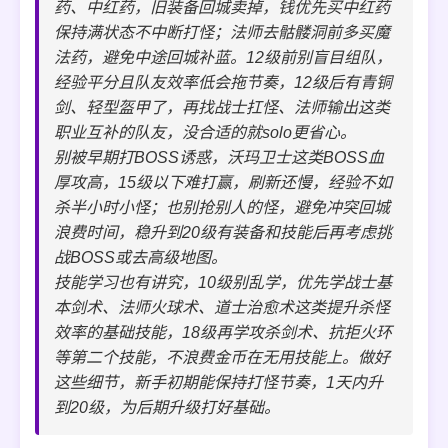
药、中红药，旧装备回城卖掉，钱优先买中红药
保持满状态不中断打怪；法师去骷髅洞前多买魔
法药，避免中途回城补蓝。12级前别盲目组队，
经验平分且队友效率低会拖节奏，12级后有青铜
剑、轻型盔甲了，再找战士扛怪、法师输出这类
职业互补的队友，没合适的就solo更省心。
别被早期打BOSS诱惑，沃玛卫士这类BOSS血
厚攻高，15级以下难打赢，刷新还慢，经验不如
杀半小时小怪；也别抢别人的怪，避免冲突回城
浪费时间，稳升到20级有装备和技能后再考虑挑
战BOSS或去高级地图。
技能学习也有讲究，10级别乱学，优先学战士基
本剑术、法师火球术、道士治愈术这类提升杀怪
效率的基础技能，18级再学攻杀剑术、抗拒火环
等第二个技能，不浪费金币在无用技能上。做好
这些细节，新手初期能保持打怪节奏，1天内升
到20级，为后期升级打好基础。