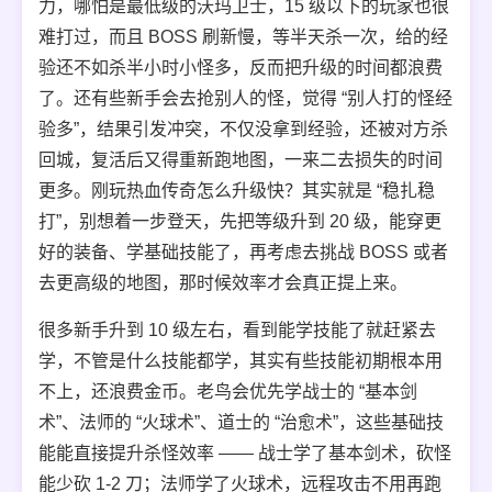
力，哪怕是最低级的沃玛卫士，15 级以下的玩家也很
难打过，而且 BOSS 刷新慢，等半天杀一次，给的经
验还不如杀半小时小怪多，反而把升级的时间都浪费
了。还有些新手会去抢别人的怪，觉得 “别人打的怪经
验多”，结果引发冲突，不仅没拿到经验，还被对方杀
回城，复活后又得重新跑地图，一来二去损失的时间
更多。刚玩热血传奇怎么升级快？其实就是 “稳扎稳
打”，别想着一步登天，先把等级升到 20 级，能穿更
好的装备、学基础技能了，再考虑去挑战 BOSS 或者
去更高级的地图，那时候效率才会真正提上来。
很多新手升到 10 级左右，看到能学技能了就赶紧去
学，不管是什么技能都学，其实有些技能初期根本用
不上，还浪费金币。老鸟会优先学战士的 “基本剑
术”、法师的 “火球术”、道士的 “治愈术”，这些基础技
能能直接提升杀怪效率 —— 战士学了基本剑术，砍怪
能少砍 1-2 刀；法师学了火球术，远程攻击不用再跑