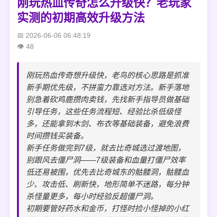
刚玩热血传奇怎么升级快？老玩家
实测的初期高效升级方法
2026-06-06 06:48:19
48
刚玩热血传奇想升级快，老鸟的核心思路是抓准
新手期优先级，不拼蛮力靠选对方法。新手落地
别急着砍鸡鹿攒肉卖钱，先找新手指导员做基础
引导任务，这些任务流程短、经验比杀低级怪
多，还能拿到木剑、布衣等基础装备，避免浪费
时间攒钱买装备。
新手任务做完到7级，就去比奇城选过渡地图，
别跟风去僵尸洞——7级装备和血量打僵尸效率
低还易被围，优先去比奇城东的骷髅洞，骷髅血
少、攻击低、刷新快，地形简单不迷路，每分钟
杀怪量更多，每小时经验反超僵尸洞。
初期要管好药水和金币，打怪时捡小怪掉的小红