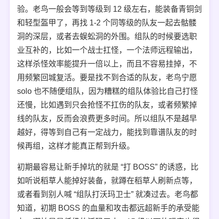
验。老鸟一般会等到等级到 12 级左右，能装备青铜剑
和轻型盔甲了，再找 1-2 个同等级的队友一起去骷髅
洞的深层，或者去蜈蚣洞的外围。组队的时候要选职
业互补的，比如一个战士扛怪，一个法师远程输出，
这样杀怪效率能提升一倍以上，而且不容易挂掉，不
用频繁回城复活。要是找不到合适的队友，老鸟宁愿
solo 也不随便组队，因为糟糕的组队体验比自己打怪
还慢，比如遇到只会抢怪不扛伤的队友，或者频繁掉
线的队友，反而会浪费更多时间。所以组队不是越早
越好，得等到自己有一定战力，能找到靠谱队友的时
候再组，这样才能真正帮到升级。
初期最容易让新手掉坑的就是 “打 BOSS” 的诱惑，比
如听说稻草人能掉好装备，就蹲在稻草人刷新点等，
或者看到别人喊 “组队打沃玛卫士” 就凑过去。老鸟都
知道，初期 BOSS 的血量和攻击都远超新手的承受能