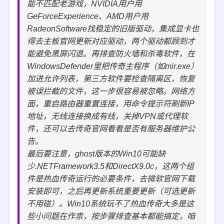
能不匹配老游戏，NVIDIA用户用
GeForceExperience、AMD用户用
RadeonSoftware找稳定的旧版驱动，集成显卡也
得去主板官网更新对应驱动，两个驱动都顾到才
能避免黑屏闪退。再排查防火墙和杀毒软件，在
WindowsDefender里把传奇主程序（如mir.exe）
加进允许列表，第三方软件要检查隔离区，恢复
被误拦截的文件，这一步很容易被忽略。网络方
面，重启路由器重置连接，用命令提示符刷新IP
地址，无线连接换成有线，关掉VPN或代理软
件，还可以去传奇官网看看是否有服务器维护公
告。
最后要注意，ghost版本的Win10可能缺
少.NETFramework3.5和DirectX9.0c，这两个组
件是热血传奇运行的必要条件，去微软官网下载
安装即可，之后再更新系统重要更新（可选更新
不用碰）。Win10系统玩不了热血传奇大多是这
些小问题在作祟，按步骤排查基本都能搞定，咱