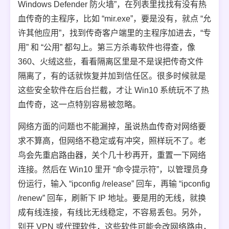
Windows Defender 防火墙”，在列表里找找有没有热
血传奇的主程序，比如 “mir.exe”，要是没有，就点 “允
许其他应用”，找到传奇客户端里的主程序加进去，“专
用” 和 “公用” 都勾上。第三方杀毒软件也得查，像
360、火绒这些，看看隔离区里是不是误把传奇文件
隔离了，有的话就恢复并加到信任区。很多时候就是
这些安全软件在后台拦截，才让 Win10 系统玩不了热
血传奇，这一点特别容易被忽略。
网络方面的问题也不能漏掉，虽说热血传奇对网络要
求不算高，但网络不稳定或有冲突，照样玩不了。老
鸟会先重启路由器，关个几十秒再开，重置一下网络
连接。然后在 Win10 里开 “命令提示符”，以管理员身
份运行，输入 “ipconfig /release” 回车，再输 “ipconfig
/renew” 回车，刷新下 IP 地址。要是用的无线，就换
成有线连接，有线比无线稳定，不容易丢包。另外，
别开 VPN 或代理软件，这些软件可能会改网络路由，